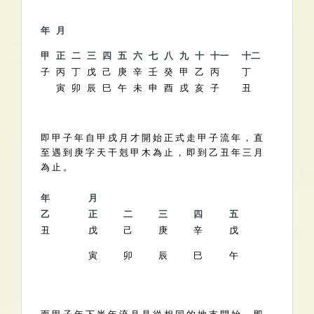
年
月
甲
正
二
三
四
五
六
七
八
九
十
十一
十二
子
丙
丁
戊
己
庚
辛
壬
癸
甲
乙
丙
丁
寅
卯
辰
巳
午
未
申
酉
戌
亥
子
丑
即 甲 子 年 自 甲 戌 月 才 開 始 正 式 走 甲 子 流 年 ， 直
至 遇 到 庚 字 天 干 剋 甲 木 為 止 ， 即 到 乙 丑 年 三 月
為 止 。
年
月
乙
正
二
三
四
五
丑
戊
己
庚
辛
戊
寅
卯
辰
巳
午
而 甲 子 年 下 半 年 流 月 是 從 相 同 的 地 支 開 始 ， 即