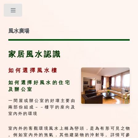
Toggle
風水廣場
家居風水認識
如 何 選 擇 風 水 樓
如 何 選 擇 好 風 水 的 住 宅
及 辦 公 室
一 間 屋 或 辦 公 室 的 好 壞 主 要 由
兩 部 份 組 成 － － 樓 宇 的 座 向 及
室 內 外 的 環 境
室 內 外 的 客 觀 環 境 風 水 上 稱 為 巒 頭 ， 是 為 有 形 可 見 之 物
。 例 如 室 內 外 的 煞 氣 ， 其 他 建 築 物 的 沖 射 等 。 詳 情 可 參