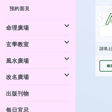
預約面見
命理廣場
玄學教室
請填上
風水廣場
改名廣場
出版刊物
每日宜忌