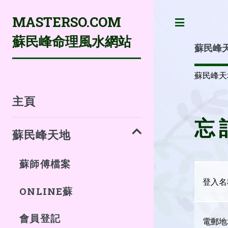
MASTERSO.COM
Toggle
蘇民峰命理風水網站
蘇民峰
蘇民峰天
主頁
忘
蘇民峰天地
蘇師傅檔案
登入名
ONLINE蘇
會員登記
電郵地