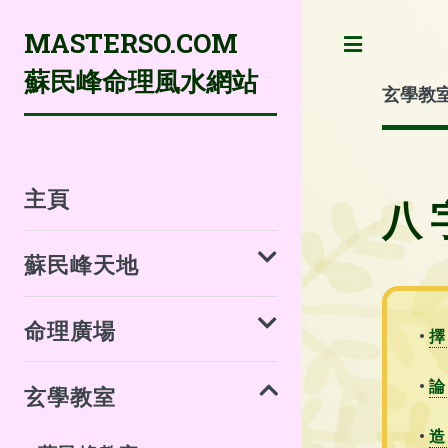
MASTERSO.COM
Toggle
蘇民峰命理風水網站
玄學教
主頁
八
蘇民峰天地
命理廣場
•
擇
•
論
玄學教室
•
造