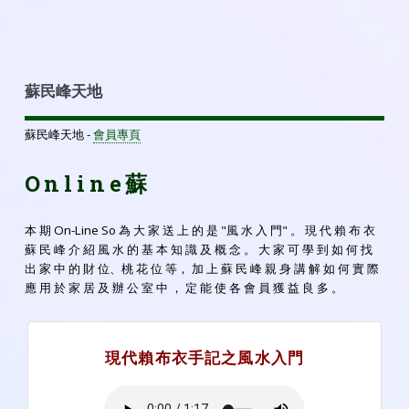
蘇民峰天地
蘇民峰天地 -
會員專頁
Online蘇
本 期 On-Line So 為 大 家 送 上 的 是 "風 水 入 門" 。 現 代 賴 布 衣
蘇 民 峰 介 紹 風 水 的 基 本 知 識 及 概 念 。 大 家 可 學 到 如 何 找
出 家 中 的 財 位、桃 花 位 等， 加 上 蘇 民 峰 親 身 講 解 如 何 實 際
應 用 於 家 居 及 辦 公 室 中 ， 定 能 使 各 會 員 獲 益 良 多 。
現代賴布衣手記之風水入門