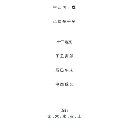
甲 乙 丙 丁 戊
己 庚 辛 壬 癸
十二地支
子 丑 寅 卯
辰 巳 午 未
申 酉 戌 亥
五行
金，木，水，火，土