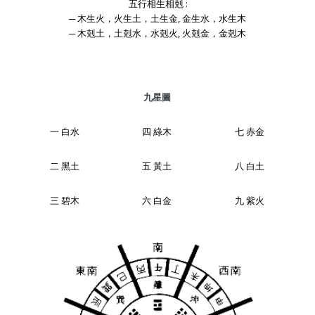
五行相生相剋 :
─ 木生火，火生土，土生金, 金生水，水生木
─ 木剋土，土剋水，水剋火, 火剋金，金剋木
九星圖
一 白水
四 綠木
七 赤金
二 黑土
五 黃土
八 白土
三 碧木
六 白金
九 紫火