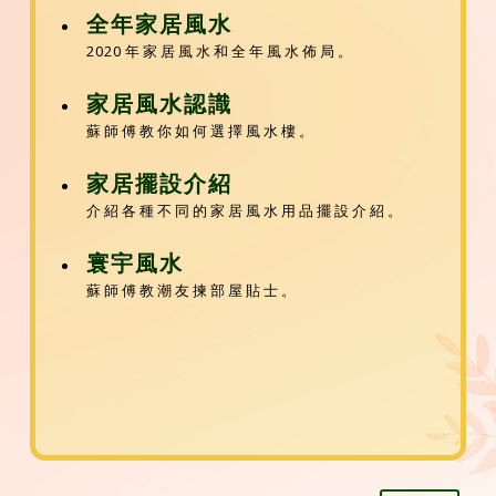
全年家居風水
2020 年 家 居 風 水 和 全 年 風 水 佈 局 。
家居風水認識
蘇 師 傅 教 你 如 何 選 擇 風 水 樓 。
家居擺設介紹
介 紹 各 種 不 同 的 家 居 風 水 用 品 擺 設 介 紹 。
寰宇風水
蘇 師 傅 教 潮 友 揀 部 屋 貼 士 。