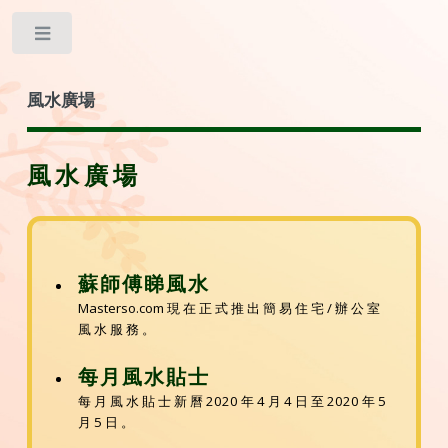
Toggle
風水廣場
風水廣場
蘇師傅睇風水
Masterso.com 現 在 正 式 推 出 簡 易 住 宅 / 辦 公 室
風 水 服 務 。
每月風水貼士
每 月 風 水 貼 士 新 曆 2020 年 4 月 4 日 至 2020 年 5
月 5 日 。