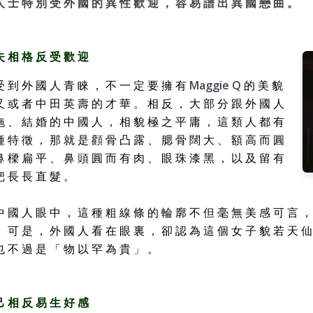
人 士 特 別 受 外 國 的 異 性 歡 迎 ， 容 易 譜 出 異 國 戀 曲 。
夫 相 格 反 受 歡 迎
受 到 外 國 人 青 睞 ， 不 一 定 要 擁 有
Maggie Q
的 美 貌
又 或 者 中 田 英 壽 的 才 華 。 相 反 ， 大 部 分 跟 外 國 人
拖 、 結 婚 的 中 國 人 ， 相 貌 極 之 平 庸 ， 這 類 人 都 有
種 特 徵 ， 那 就 是 顴 骨 凸 露 、 腮 骨 闊 大 、 額 高 而 圓
鼻 樑 扁 平 、 鼻 頭 圓 而 有 肉 、 眼 珠 漆 黑 ， 以 及 留 有
把 長 長 直 髮 。
中 國 人 眼 中 ， 這 種 粗 線 條 的 輪 廓 不 但 毫 無 美 感 可 言 ，
， 可 是 ， 外 國 人 看 在 眼 裏 ， 卻 認 為 這 個 女 子 貌 若 天 仙
也 不 過 是 「 物 以 罕 為 貴 」 。
己 相 反 易 生 好 感