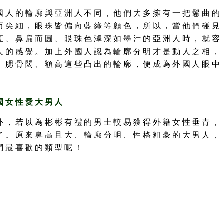
國 人 的 輪 廓 與 亞 洲 人 不 同 ， 他 們 大 多 擁 有 一 把 鬈 曲 的
而 尖 細 ， 眼 珠 皆 偏 向 藍 綠 等 顏 色 ， 所 以 ， 當 他 們 碰 見
直 、 鼻 扁 而 圓 、 眼 珠 色 澤 深 如 墨 汁 的 亞 洲 人 時 ， 就 容
人 的 感 覺 。 加 上 外 國 人 認 為 輪 廓 分 明 才 是 動 人 之 相 ，
、 腮 骨 闊 、 額 高 這 些 凸 出 的 輪 廓 ， 便 成 為 外 國 人 眼 中
國 女 性 愛 大 男 人
外 ， 若 以 為 彬 彬 有 禮 的 男 士 較 易 獲 得 外 籍 女 性 垂 青 ，
了 。 原 來 鼻 高 且 大 、 輪 廓 分 明 、 性 格 粗 豪 的 大 男 人 ，
們 最 喜 歡 的 類 型 呢 ！