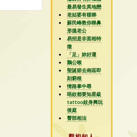
最易發生異地戀
老姑婆有樣睇
蘇民峰教你睇鼻
形搵老公
易招是非面相特
徵
「足」妳好運
鵝公喉
聖誕節去南區即
刻窮根
情路掌中尋
唔紋都要知星級
tattoo紋身興玩
後庭
臀部相法
觀相知人