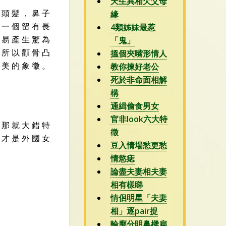
天生異相欠父母
 頭 髮 ， 鼻 子
緣
 一 個 留 有 長
4類姊妹最惹
 易 產 生 驚 為
「鬼」
 所 以 顴 骨 凸
搵個夾嘴形情人
 美 的 象 徵 。
教你揀好老公
死於非命面相解
構
通緝偷食男女
官非look六大特
 那 就 大 錯 特
徵
 才 是 外 國 女
豆入情場愁更愁
情慾痣
論盡夫妻相夫妻
相有樣睇
情侶明星「夫妻
相」逐pair捉
輪廓分明鼻樑扁