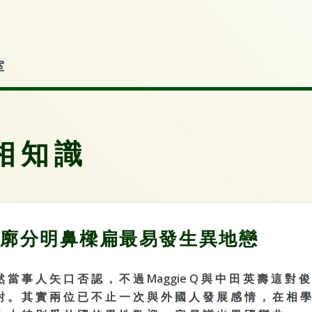
室
相知識
廓分明鼻樑扁最易發生異地戀
然 當 事 人 矢 口 否 認 ， 不 過 Maggie Q 與 中 田 英 壽 這 對 俊
對 。 其 實 兩 位 已 不 止 一 次 與 外 國 人 發 展 感 情 ， 在 相 學