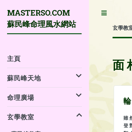
MASTERSO.COM
Toggle
蘇民峰命理風水網站
玄學教
主頁
面
蘇民峰天地
命理廣場
輪
玄學教室
雖 
登 