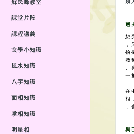
類 
蘇民峰教室
課堂片段
剋 
課程講義
想 
， 
玄學小知識
拍 
幾 
風水知識
、 
一 
八字知識
在 
面相知識
相 
， 
掌相知識
明星相
與 