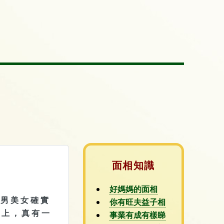
面相知識
好媽媽的面相
 男 美 女 確 實
你有旺夫益子相
 上 ， 真 有 一
事業有成有樣睇