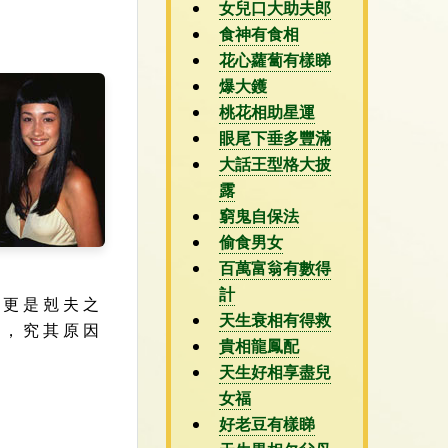
女兒口大助夫郎
食神有食相
花心蘿蔔有樣睇
爆大鑊
桃花相助星運
眼尾下垂多豐滿
大話王型格大披
露
窮鬼自保法
偷食男女
百萬富翁有數得
計
 更 是 剋 夫 之
天生衰相有得救
 ， 究 其 原 因
貴相龍鳳配
天生好相享盡兒
女福
好老豆有樣睇