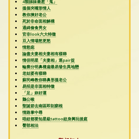
4類姊妹最惹「鬼」
搵個夾嘴形情人
教你揀好老公
死於非命面相解構
通緝偷食男女
官非look六大特徵
豆入情場愁更愁
情慾痣
論盡夫妻相夫妻相有樣睇
情侶明星「夫妻相」逐pair捉
輪廓分明鼻樑扁最易發生異地戀
老姑婆有樣睇
蘇民峰教你睇鼻形搵老公
易招是非面相特徵
「足」妳好運
鵝公喉
聖誕節去南區即刻窮根
情路掌中尋
唔紋都要知星級tattoo紋身興玩後庭
臀部相法