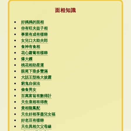
面相知識
好媽媽的面相
你有旺夫益子相
事業有成有樣睇
女兒口大助夫郎
食神有食相
花心蘿蔔有樣睇
爆大鑊
桃花相助星運
眼尾下垂多豐滿
大話王型格大披露
窮鬼自保法
偷食男女
百萬富翁有數得計
天生衰相有得救
貴相龍鳳配
天生好相享盡兒女福
好老豆有樣睇
天生異相欠父母緣