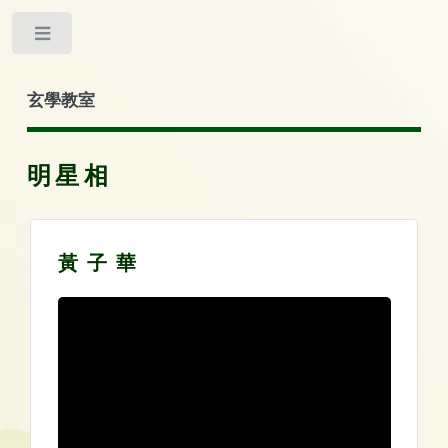
Toggle
玄學教室
明星相
黃 子 華