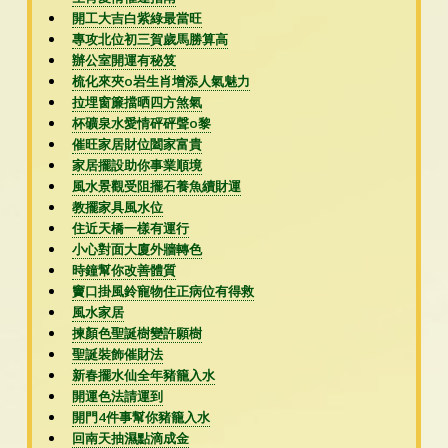
開工大吉白紫綠最當旺
專攻北位初三賀歲馬勝算高
辦公室開運有秘笈
梳化來夾o岩生肖增添人氣魅力
拉埋窗簾擋晒四方煞氣
杯礦泉水愛情砰砰聲o黎
催旺家居財位闔家富貴
家居擺設助你事業順境
風水景觀受阻擺石養魚續財運
教擺家具風水位
住近天橋一樣有運行
小心對面大廈外牆轉色
時鐘幫你改善體質
竇口掛風鈴寵物住正病位有得救
風水家居
揀顏色聖誕樹變許願樹
聖誕裝飾催財法
新春擺水仙全年豬籠入水
開運色法請運到
開門4件事幫你豬籠入水
回南天抽濕點滴成金