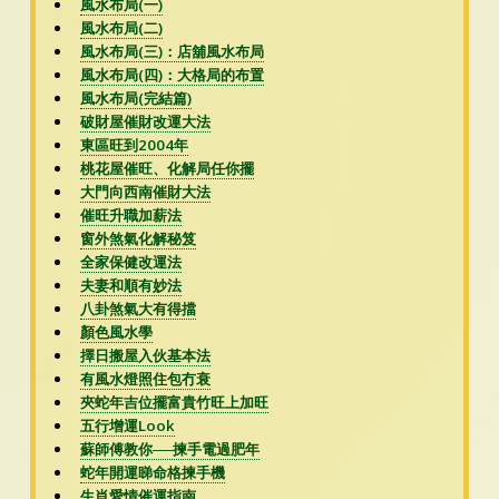
風水布局(一)
風水布局(二)
風水布局(三)：店舖風水布局
風水布局(四)：大格局的布置
風水布局(完結篇)
破財屋催財改運大法
東區旺到2004年
桃花屋催旺、化解局任你擺
大門向西南催財大法
催旺升職加薪法
窗外煞氣化解秘笈
全家保健改運法
夫妻和順有妙法
八卦煞氣大有得擋
顏色風水學
擇日搬屋入伙基本法
有風水燈照住包冇衰
夾蛇年吉位擺富貴竹旺上加旺
五行增運Look
蘇師傅教你──揀手電過肥年
蛇年開運睇命格揀手機
生肖愛情催運指南