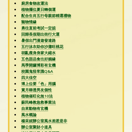
廚房食物改運法
植物擺位夏日轉個運
配合生肖五行母親節精選禮物
寵物情緣
勇往直前考試一定掂
回歸長假期出街行大運
暑假出門漫遊發達路
五行泳衣助你沙灘旺桃花
胡亂瘦身身家大縮水
五色甜品食出好姻緣
馬季開鑼博彩有玄機
校園鬼怪常識Q&A
四大佳空
博上位要「色」用腦
賞月睇透男友個性
植物催旺化煞10法
蘇民峰教急救事業法
自來動物有玄機
風水概論
楊采妮辦公室風水差惹是非
辦公室聚財小道具