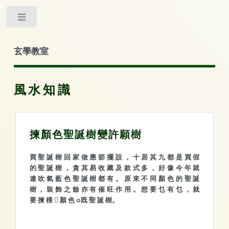
Toggle
玄學教室
風水知識
揀顏色聖誕樹變許願樹
買 聖 誕 樹 回 家 做 應 節 擺 設 ， 十 居 其 九 都 是 買 假
的 聖 誕 樹 ， 貪 其 易 收 藏 及 款 式 多 ， 好 像 今 年 就
連 吹 氣 藍 色 聖 誕 樹 都 有 。 原 來 不 同 顏 色 的 聖 誕
樹 ， 裝 飾 之 餘 亦 有 催 旺 作 用 。 想 要 乜 有 乜 ， 就
要 揀 棵  顏 色 o既 聖 誕 樹。